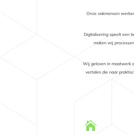
Onze vakmensen werken v
Digitalisering speelt een 
maken wij processen i
Wij geloven in maatwerk e
vertalen die naar prakti
LEES MEER

Nieuwbouw van daken