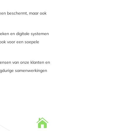
leen beschermt, maar ook
nieken en digitale systemen
r ook voor een soepele
wensen van onze klanten en
langdurige samenwerkingen
LEES MEER

Dakonderhoud en service