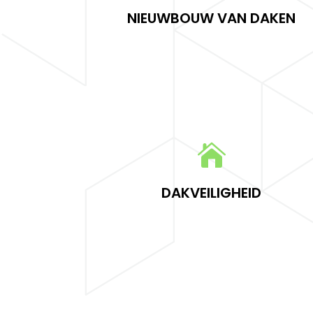
NIEUWBOUW VAN DAKEN

LEES MEER

Dakveiligheid
DAKVEILIGHEID
